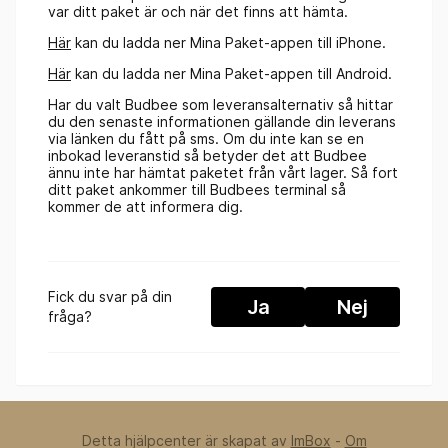
var ditt paket är och när det finns att hämta.
Här
kan du ladda ner Mina Paket-appen till iPhone.
Här
kan du ladda ner Mina Paket-appen till Android.
Har du valt Budbee som leveransalternativ så hittar
du den senaste informationen gällande din leverans
via länken du fått på sms. Om du inte kan se en
inbokad leveranstid så betyder det att Budbee
ännu inte har hämtat paketet från vårt lager. Så fort
ditt paket ankommer till Budbees terminal så
kommer de att informera dig.
Fick du svar på din
Ja
Nej
fråga?
Detta hjälpcenter är skapat av
ImBox
-
Om